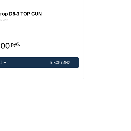
тор D6-3 TOP GUN
личии
700
руб.
1
+
В КОРЗИНУ