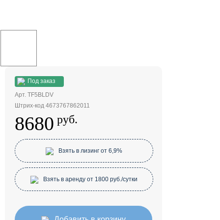
Под заказ
Арт. TF5BLDV
Штрих-код 4673767862011
8680
руб.
Взять в лизинг от 6,9%
Взять в аренду от 1800 руб./сутки
Добавить в корзину