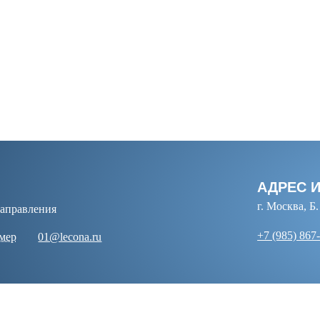
АДРЕС 
Й
г. Москва, Б
направления
+7 (985) 867
омер
01@lecona.ru